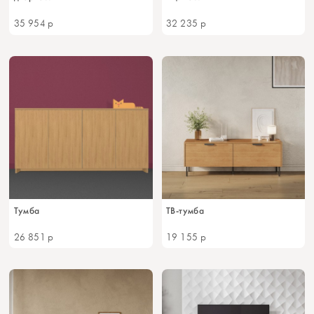
35 954
р
32 235
р
Тумба
ТВ-тумба
26 851
р
19 155
р