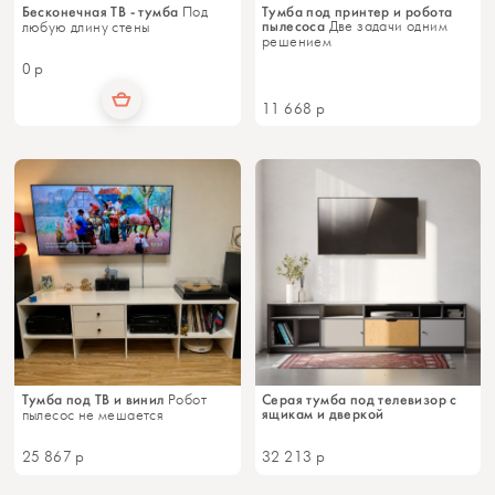
Бесконечная ТВ - тумба
Тумба под принтер и робота
Под
пылесоса
Две задачи одним
любую длину стены
решением
0
р
11 668
р
Тумба под ТВ и винил
Серая тумба под телевизор с
Робот
ящикам и дверкой
пылесос не мешается
25 867
р
32 213
р