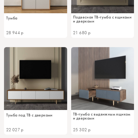
Подвесная ТВ-тумба с ящиками
Тумба
и дверками
28 944
р
21 680
р
ТВ-тумба с выдвижным ящиком
Тумба под ТВ с дверками
и дверками
22 027
р
25 302
р