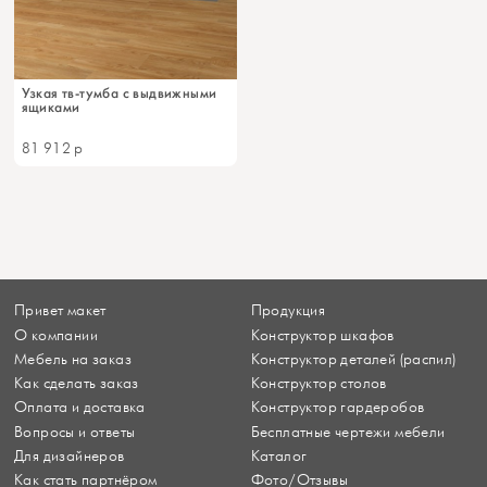
Узкая тв-тумба с выдвижными
ящиками
81 912
р
Привет макет
Продукция
О компании
Конструктор шкафов
Мебель на заказ
Конструктор деталей (распил)
Как сделать заказ
Конструктор столов
Оплата и доставка
Конструктор гардеробов
Вопросы и ответы
Бесплатные чертежи мебели
Для дизайнеров
Каталог
Как стать партнёром
Фото/Отзывы