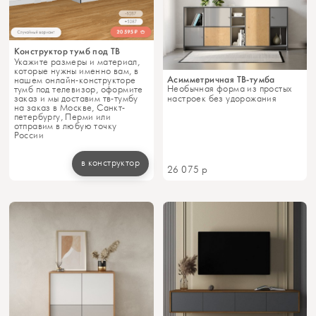
Конструктор тумб под ТВ
Укажите размеры и материал,
которые нужны именно вам, в
Асимметричная ТВ-тумба
нашем онлайн-конструкторе
Необычная форма из простых
тумб под телевизор, оформите
настроек без удорожания
заказ и мы доставим тв-тумбу
на заказ в Москве, Санкт-
петербургу, Перми или
отправим в любую точку
России
в конструктор
26 075
р