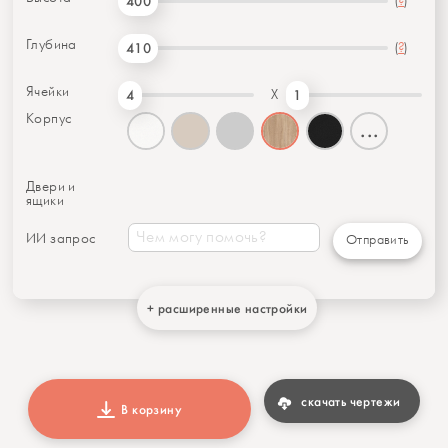
(
?
)
400
Глубина
(
?
)
410
Ячейки
X
4
1
Корпус
...
Двери и
ящики
ИИ запрос
Отправить
+ расширенные настройки
скачать чертежи
В корзину