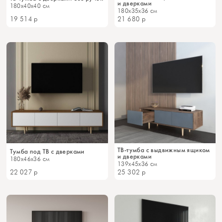
и дверками
180x40x40 см
180x35x36 см
19 514
р
21 680
р
ТВ-тумба с выдвижным ящиком
Тумба под ТВ с дверками
и дверками
180x46x36 см
139x45x36 см
22 027
р
25 302
р