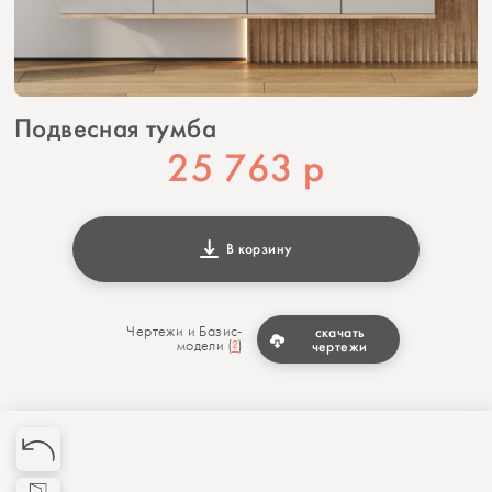
Подвесная тумба
25 763
р
В корзину
Чертежи и Базис-
скачать
модели (
?
)
чертежи