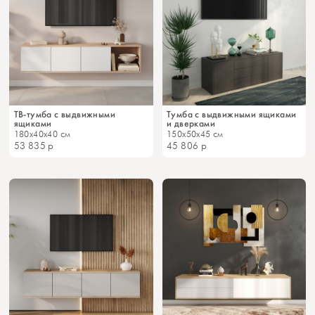
ТВ-тумба с выдвижными
Тумба с выдвижными ящиками
ящиками
и дверками
180x40x40 см
150x50x45 см
53 835
р
45 806
р