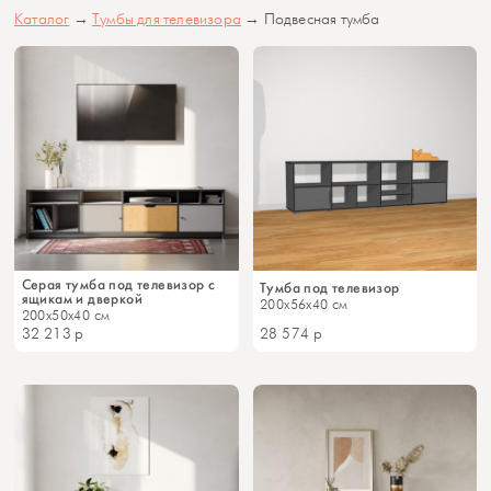
Каталог
→
Тумбы для телевизора
→ Подвесная тумба
Серая тумба под телевизор с
Тумба под телевизор
ящикам и дверкой
200x56x40 см
200x50x40 см
32 213
р
28 574
р