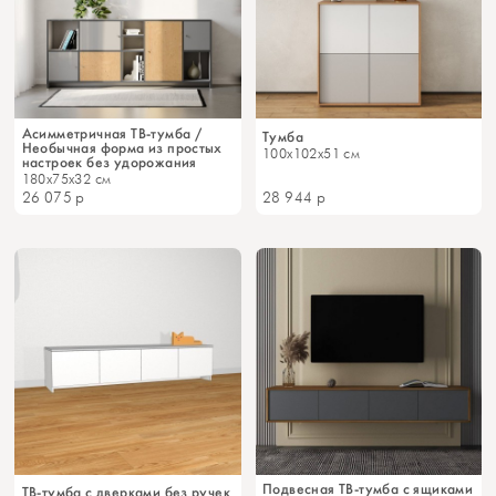
Асимметричная ТВ-тумба /
Тумба
Необычная форма из простых
100x102x51 см
настроек без удорожания
180x75x32 см
26 075
р
28 944
р
Подвесная ТВ-тумба с ящиками
ТВ-тумба с дверками без ручек