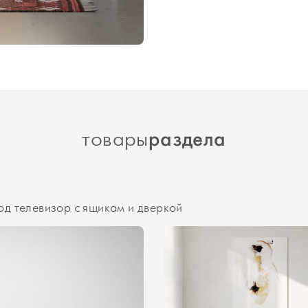
раздела
товары
д телевизор с ящикам и дверкой