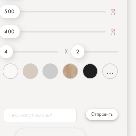
500
(
?
)
400
(
?
)
4
2
X
...
Отправить