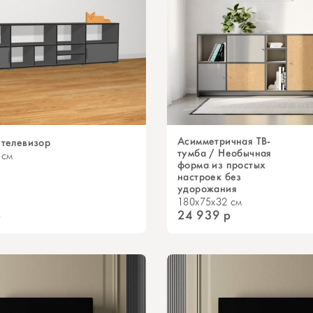
Асимметричная ТВ-
 телевизор
тумба / Необычная
 см
форма из простых
настроек без
удорожания
180x75x32 см
р
24 939
р