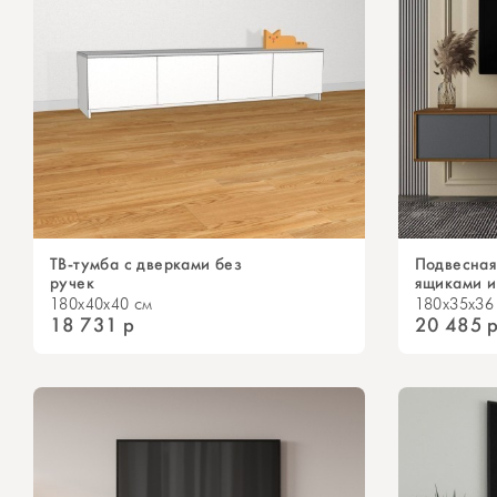
ТВ-тумба с дверками без
Подвесная
ручек
ящиками и
180x40x40 см
180x35x36
18 731
р
20 485