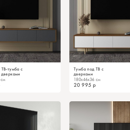
 ТВ-тумба с
Тумба под ТВ с
 дверками
дверками
 см
180x46x36 см
р
20 995
р