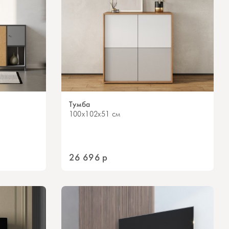
Тумба
100x102x51 см
26 696
р