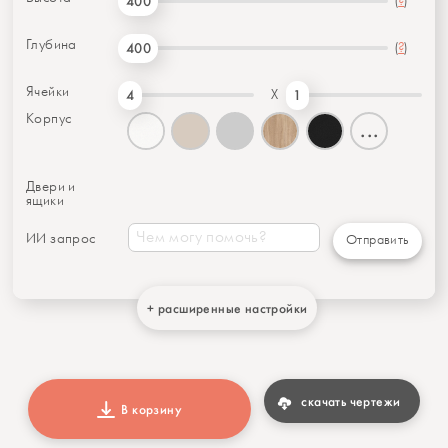
(
?
)
400
Глубина
(
?
)
400
Ячейки
X
4
1
Корпус
...
Двери и
ящики
ИИ запрос
Отправить
+ расширенные настройки
скачать чертежи
В корзину