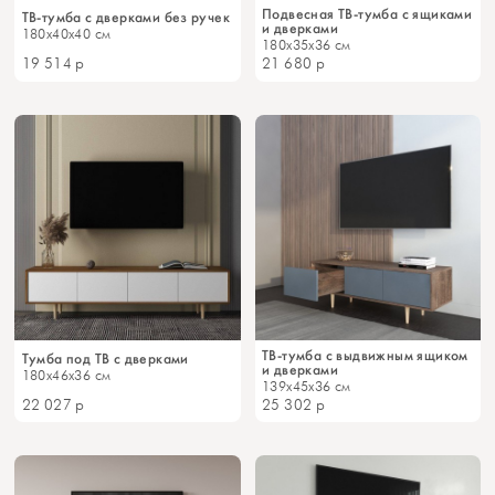
Подвесная ТВ-тумба с ящиками
ТВ-тумба с дверками без ручек
и дверками
180x40x40 см
180x35x36 см
19 514
р
21 680
р
ТВ-тумба с выдвижным ящиком
Тумба под ТВ с дверками
и дверками
180x46x36 см
139x45x36 см
22 027
р
25 302
р