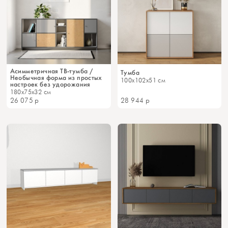
Асимметричная ТВ-тумба /
Тумба
Необычная форма из простых
100x102x51 см
настроек без удорожания
180x75x32 см
26 075
р
28 944
р