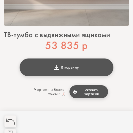
ТВ-тумба с выдвижными ящиками
53 835
р
В корзину
Чертежи и Базис-
скачать
модели (
?
)
чертежи