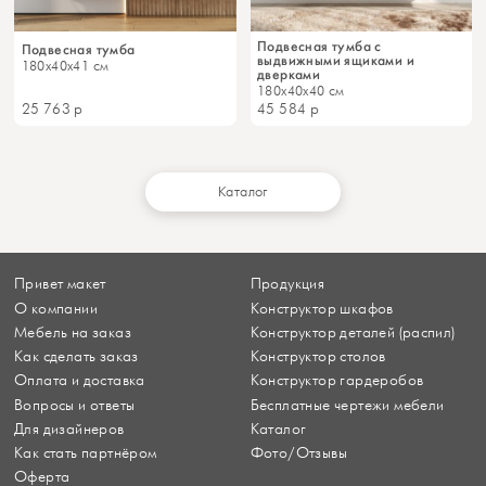
Подвесная тумба с
Подвесная тумба
выдвижными ящиками и
180x40x41 см
дверками
180x40x40 см
25 763
р
45 584
р
Каталог
Привет макет
Продукция
О компании
Конструктор шкафов
Мебель на заказ
Конструктор деталей (распил)
Как сделать заказ
Конструктор столов
Оплата и доставка
Конструктор гардеробов
Вопросы и ответы
Бесплатные чертежи мебели
Для дизайнеров
Каталог
Как стать партнёром
Фото/Отзывы
Оферта