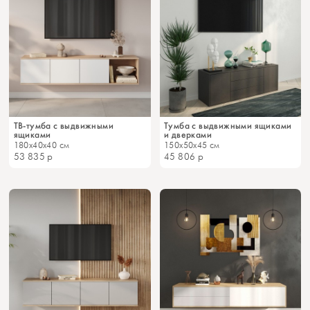
ТВ-тумба с выдвижными
Тумба с выдвижными ящиками
ящиками
и дверками
180x40x40 см
150x50x45 см
53 835
р
45 806
р