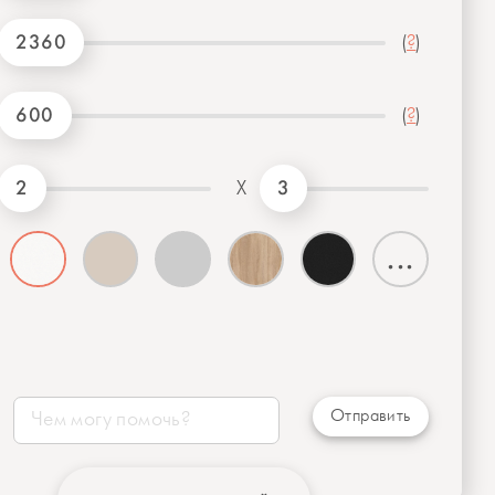
2360
(
?
)
600
(
?
)
2
3
X
...
Отправить