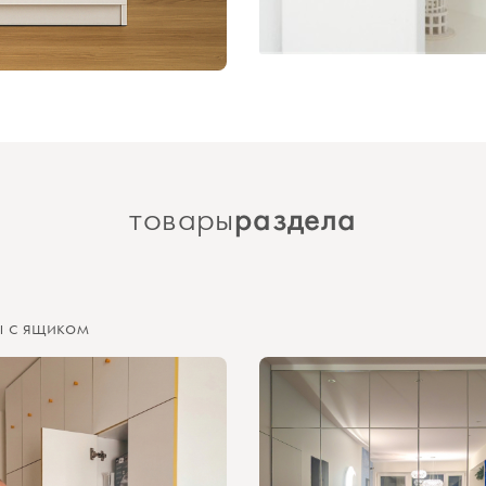
раздела
товары
 с ящиком