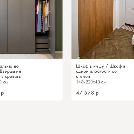
альню до
Шкаф в нишу / Шкаф в
 Дверцы не
одной плоскости со
 в кровать
стеной
0 см
148x220x40 см
р
47 578
р