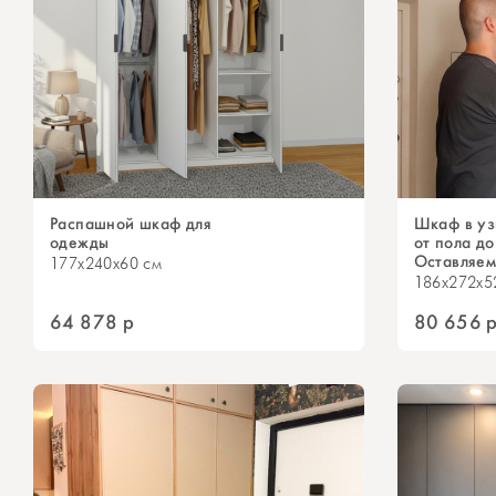
Распашной шкаф для
Шкаф в уз
одежды
от пола до
Оставляем
177x240x60 см
186x272x5
64 878
р
80 656