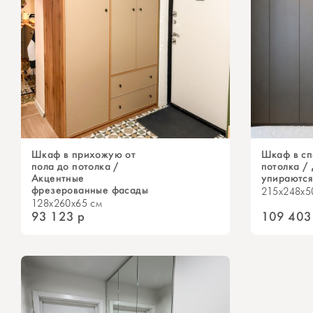
Шкаф в прихожую от
Шкаф в сп
пола до потолка /
потолка /
Акцентные
упираются
фрезерованные фасады
215x248x5
128x260x65 см
93 123
р
109 403