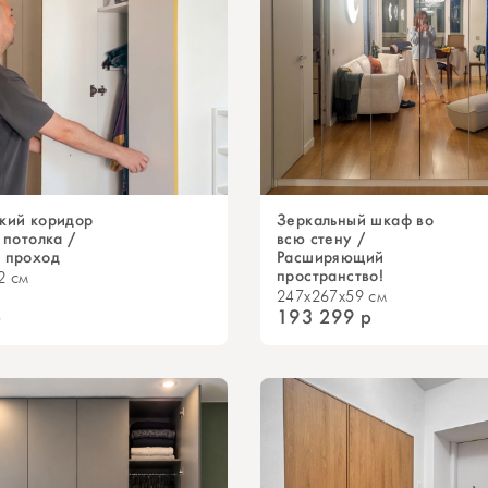
кий коридор
Зеркальный шкаф во
 потолка /
всю стену /
 проход
Расширяющий
пространство!
2 см
247x267x59 см
р
193 299
р