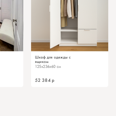
Шкаф для одежды с
ящиком
125x236x60 см
52 384
р