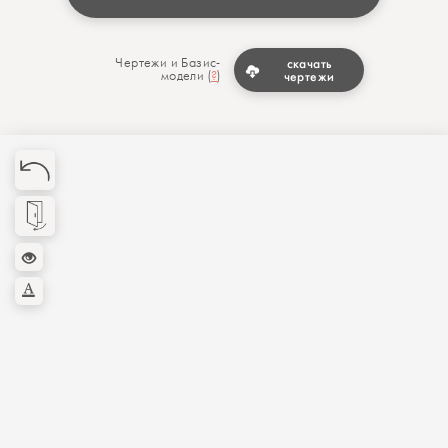
Чертежи и Базис-
скачать
модели (
?
)
чертежи