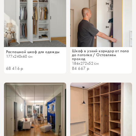
Шкаф в узкий коридор от пола
Распашной шкаф для одежды
до потолка / Оставляем
177x240x60 см
проход
186x272x52 см
68 416
р
84 667
р