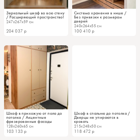
Зеркальный шкаф во всю стену
Система хранения в нише /
/ Расширяющий пространство!
Без привязки к размерам
дверей
247x267x59 см
240x264x55 см
204 037
р
100 410
р
Шкаф в прихожую от пола до
Шкаф в спальню до потолка /
потолка / Акцентные
Дверцы не упираются в
фрезерованные фасады
кровать
128x260x65 см
215x248x50 см
103 133
р
118 472
р