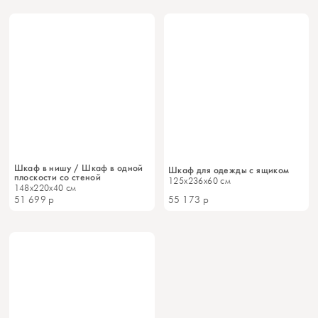
Шкаф в нишу / Шкаф в одной
Шкаф для одежды с ящиком
плоскости со стеной
125x236x60 см
148x220x40 см
51 699
р
55 173
р