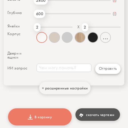
(
?
)
2400
Глубина
(
?
)
600
Ячейки
X
2
2
Корпус
...
Двери и
ящики
ИИ запрос
Отправить
+ расширенные настройки
скачать чертежи
В корзину