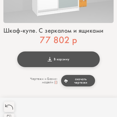
Шкаф-купе. С зеркалом и ящиками
77 802
р
В корзину
Чертежи и Базис-
скачать
модели (
?
)
чертежи