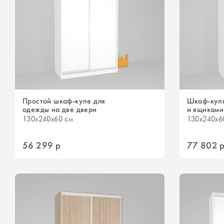
Простой шкаф-купе для
Шкаф-купе
одежды на две двери
и ящиками
130x240x60 см
130x240x6
56 299
р
77 802