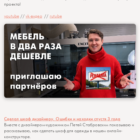
проекта!
youtube
//
vk-видео
//
rutube
Сделал шкаф дизайнеру. Ошибки и находки спустя 3 года
Вместе с дизайнером-художником Петей Стабровским показываю и
рассказываю, как сделать шкаф для одежды в нашем онлайн-
конструкторе.