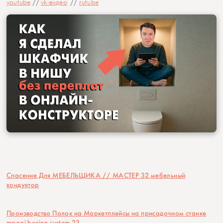
youtube
//
vk-видео
//
rutube
Спасение Для МЕБЕЛЬЩИКА // МАСТЕР 32 мебельный
кондуктор
Производство Полок на Маркетплейсы на присадочном станке
maggi boring system 23