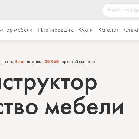
уктор мебели
Планировщик
Кухни
Каталог
Оплат
8 лет
28 068
клиенты
·
на рынке
·
чертежей скачано
структор
ство мебели