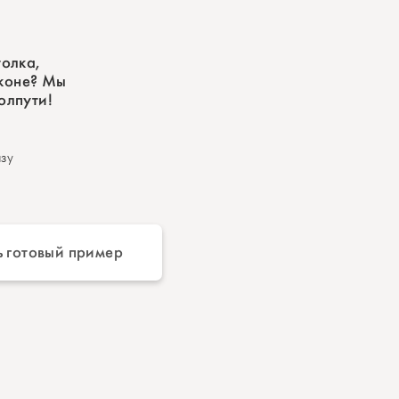
толка,
лконе? Мы
олпути!
зу
и
 готовый пример