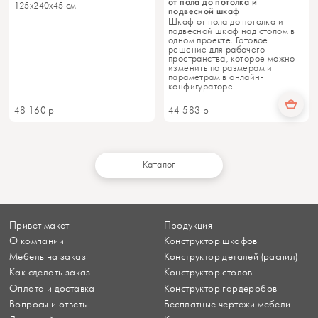
от пола до потолка и
125x240x45 см
подвесной шкаф
Шкаф от пола до потолка и
подвесной шкаф над столом в
одном проекте. Готовое
решение для рабочего
пространства, которое можно
изменить по размерам и
параметрам в онлайн-
конфигураторе.
48 160
р
44 583
р
Каталог
Привет макет
Продукция
О компании
Конструктор шкафов
Мебель на заказ
Конструктор деталей (распил)
Как сделать заказ
Конструктор столов
Оплата и доставка
Конструктор гардеробов
Вопросы и ответы
Бесплатные чертежи мебели