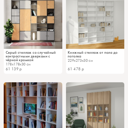
Серый стеллаж со случайный
Книжный стеллаж от пола до
контрастными дверками с
потолка
чёрной кромкой
229x273x30 см
178x178x30 см
61 139
р
61 478
р