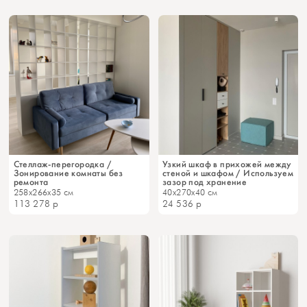
Стеллаж-перегородка /
Узкий шкаф в прихожей между
Зонирование комнаты без
стеной и шкафом / Используем
ремонта
зазор под хранение
258x266x35 см
40x270x40 см
113 278
р
24 536
р