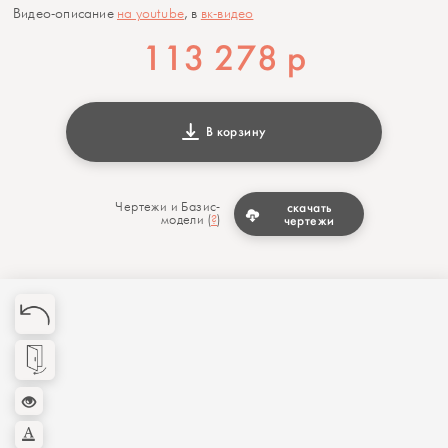
Видео-описание
на youtube
, в
вк-видео
113 278
р
В корзину
Чертежи и Базис-
скачать
модели (
?
)
чертежи