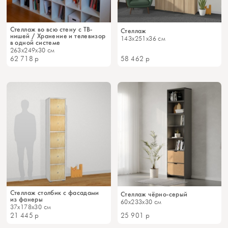
Стеллаж во всю стену с ТВ-
Стеллаж
нишей / Хранение и телевизор
143x251x36 см
в одной системе
263x249x30 см
62 718
р
58 462
р
Стеллаж столбик с фасадами
Стеллаж чёрно-серый
из фанеры
60x233x30 см
37x178x30 см
21 445
р
25 901
р