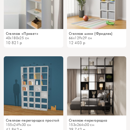
Стеллаж «Привет»
Стеллаж мини (Фридлев)
40x180x25 см
66x129x29 см
10 821
р
12 403
р
Стеллаж-перегородка простой
Стеллаж-перегородка
155x249x30 см
153x264x30 см
41 862
р
39 742
р