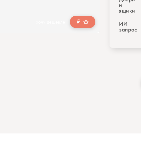
и
ящики
₽
хочу дешевле
ИИ
запрос