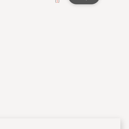
(
?
)