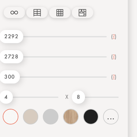
2292
(
?
)
2728
(
?
)
300
(
?
)
4
8
X
...