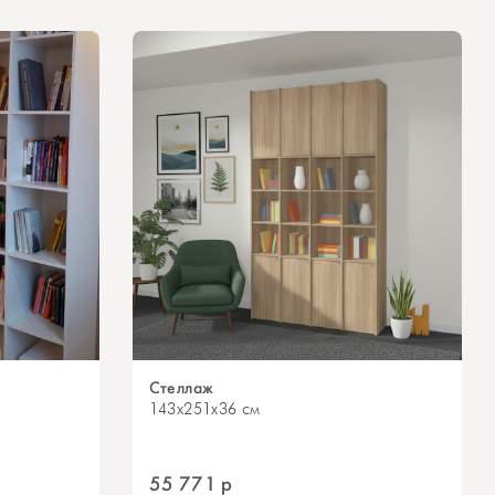
Стеллаж
143x251x36 см
55 771
р