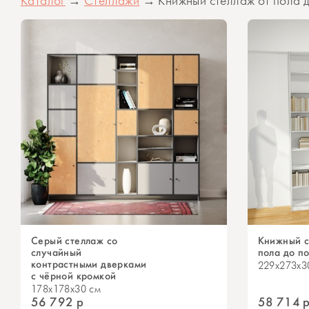
Каталог
→
Стеллажи
→ Книжный стеллаж от пола 
Серый стеллаж со
Книжный с
случайный
пола до п
контрастными дверками
229x273x3
с чёрной кромкой
178x178x30 см
56 792
р
58 714