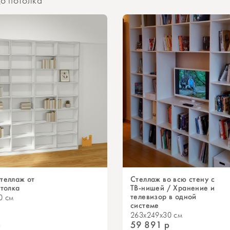
до потолка
теллаж от
Стеллаж во всю стену с
отолка
ТВ-нишей / Хранение и
телевизор в одной
0 см
системе
263x249x30 см
р
59 891
р