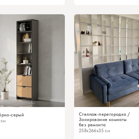
Стеллаж-перегородка /
ёрно-серый
Зонирование комнаты
 см
без ремонта
258x266x35 см