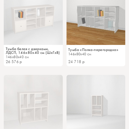
Тумба белая с дверками,
Тумба «Полка-перегородка»
ЛДСП, 146х80х40 см (ШхГхВ)
146x80x40 см
146x80x40 см
26 576
р
24 718
р