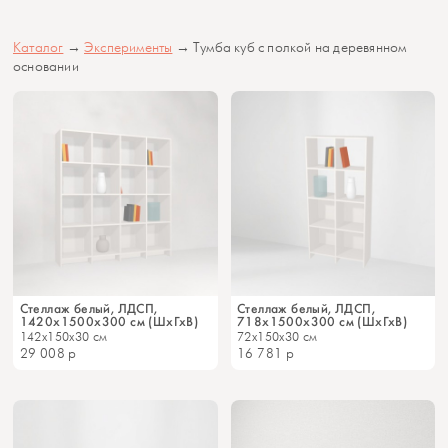
Каталог
→
Эксперименты
→ Тумба куб с полкой на деревянном
основании
Стеллаж белый, ЛДСП,
Стеллаж белый, ЛДСП,
1420х1500х300 см (ШхГхВ)
718х1500х300 см (ШхГхВ)
142x150x30 см
72x150x30 см
29 008
р
16 781
р