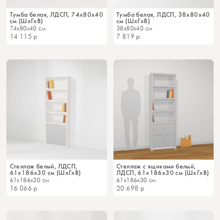
Тумба белая, ЛДСП, 74х80х40
Тумба белая, ЛДСП, 38х80х40
см (ШхГхВ)
см (ШхГхВ)
74x80x40 см
38x80x40 см
14 115
р
7 819
р
Стеллаж белый, ЛДСП,
Стеллаж с ящиками белый,
61х186х30 см (ШхГхВ)
ЛДСП, 61х186х30 см (ШхГхВ)
61x186x30 см
61x186x30 см
16 066
р
20 698
р