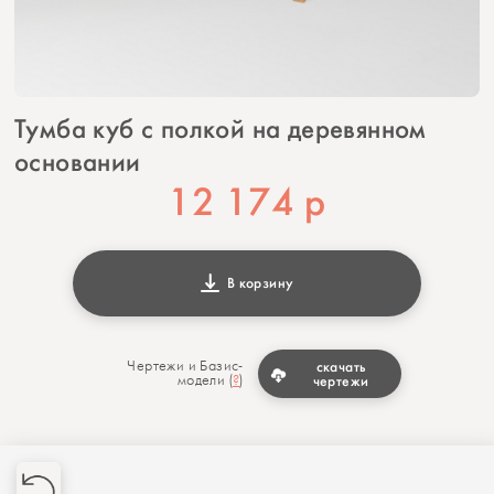
Тумба куб с полкой на деревянном
основании
12 174
р
В корзину
Чертежи и Базис-
скачать
модели (
?
)
чертежи