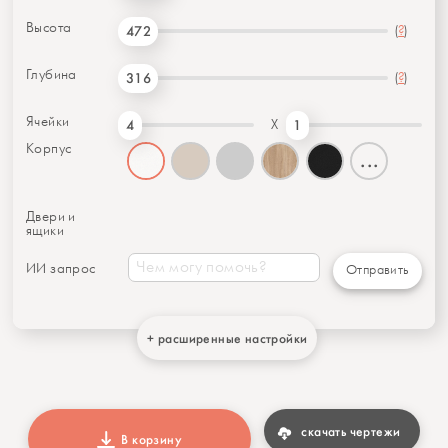
Высота
(
?
)
472
Глубина
(
?
)
316
Ячейки
X
4
1
Корпус
...
Двери и
ящики
ИИ запрос
Отправить
+ расширенные настройки
скачать чертежи
В корзину