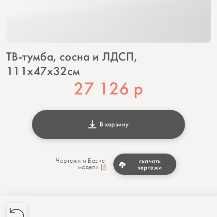
ТВ-тумба, сосна и ЛДСП,
111х47х32см
27 126
р
В корзину
Чертежи и Базис-
скачать
модели (
?
)
чертежи