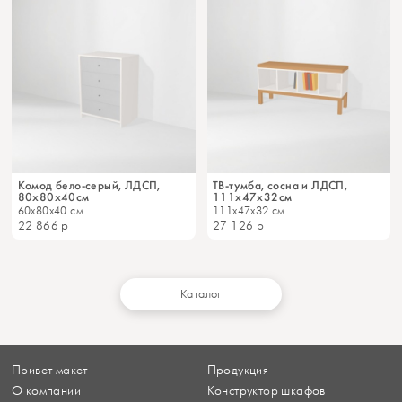
Комод бело-серый, ЛДСП,
ТВ-тумба, сосна и ЛДСП,
80х80х40см
111х47х32см
60x80x40 см
111x47x32 см
22 866
р
27 126
р
Каталог
Привет макет
Продукция
О компании
Конструктор шкафов