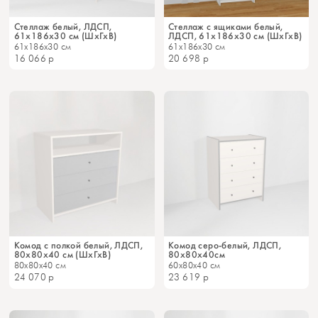
Стеллаж белый, ЛДСП,
Стеллаж с ящиками белый,
61х186х30 см (ШхГхВ)
ЛДСП, 61х186х30 см (ШхГхВ)
61x186x30 см
61x186x30 см
16 066
р
20 698
р
Комод с полкой белый, ЛДСП,
Комод серо-белый, ЛДСП,
80х80х40 см (ШхГхВ)
80х80х40см
80x80x40 см
60x80x40 см
24 070
р
23 619
р