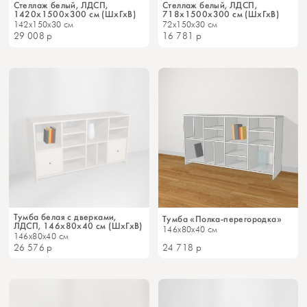
Стеллаж белый, ЛДСП,
Стеллаж белый, ЛДСП,
1420х1500х300 см (ШхГхВ)
718х1500х300 см (ШхГхВ)
142x150x30 см
72x150x30 см
29 008
р
16 781
р
Тумба белая с дверками,
Тумба «Полка-перегородка»
ЛДСП, 146х80х40 см (ШхГхВ)
146x80x40 см
146x80x40 см
26 576
р
24 718
р