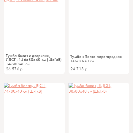
Тумба белая с дверками,
Тумба «Полка-перегородка»
ЛДСП, 146х80х40 см (ШхГхВ)
146x80x40 см
146x80x40 см
26 576
р
24 718
р