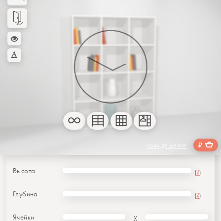
Форма
₽
хочу дешевле
Ширина
(
?
)
Высота
(
?
)
Глубина
(
?
)
Ячейки
X