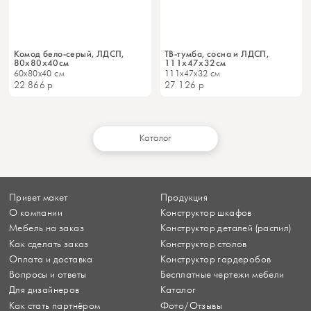
Комод бело-серый, ЛДСП,
ТВ-тумба, сосна и ЛДСП,
80х80х40см
111х47х32см
60x80x40 см
111x47x32 см
22 866
р
27 126
р
Каталог
Привет макет
Продукция
О компании
Конструктор шкафов
Мебель на заказ
Конструктор деталей (распил)
Как сделать заказ
Конструктор столов
Оплата и доставка
Конструктор гардеробов
Вопросы и ответы
Бесплатные чертежи мебели
Для дизайнеров
Каталог
Как стать партнёром
Фото/Отзывы