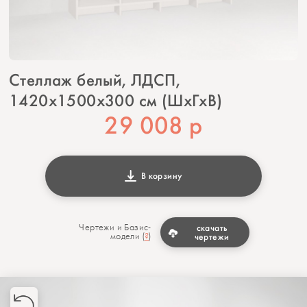
Стеллаж белый, ЛДСП,
1420х1500х300 см (ШхГхВ)
29 008
р
В корзину
Чертежи и Базис-
скачать
модели (
?
)
чертежи