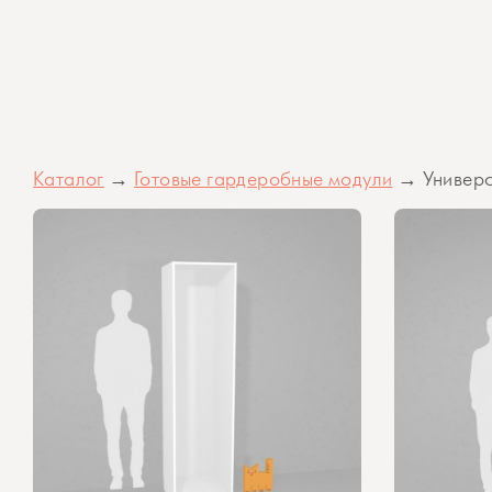
Каталог
→
Готовые гардеробные модули
→ Универс