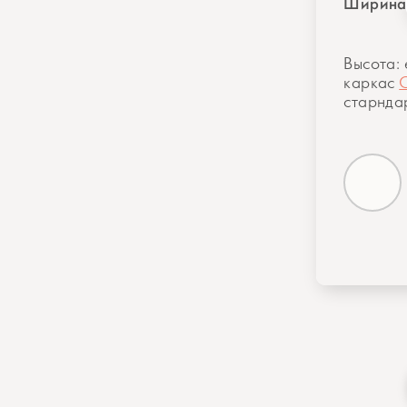
Ширина
Высота: 
каркас
старнда