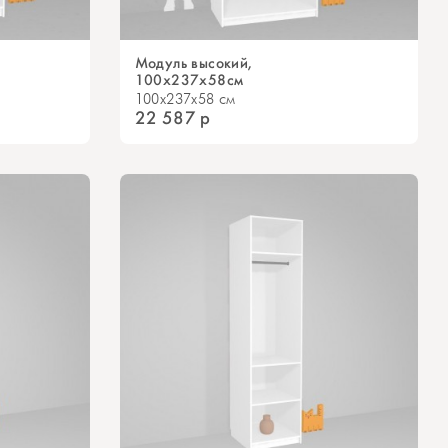
Модуль высокий,
100х237х58см
100x237x58 см
22 587
р