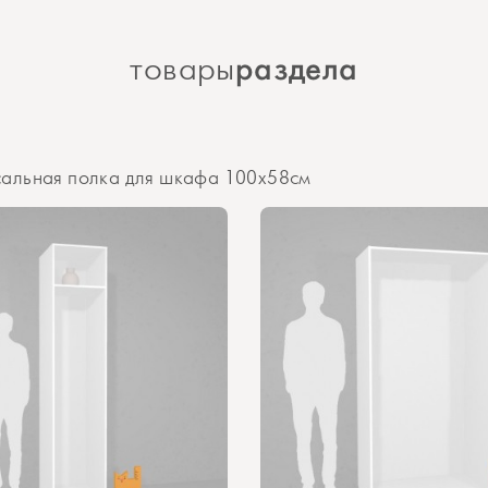
раздела
товары
альная полка для шкафа 100х58см