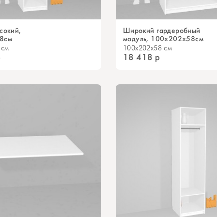
сокий,
Широкий гардеробный
8см
модуль, 100x202х58см
 см
100x202x58 см
р
18 418
р