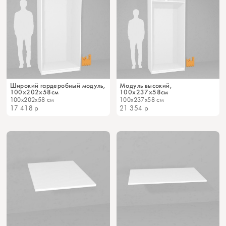
Широкий гардеробный модуль,
Модуль высокий,
100x202х58см
100х237х58см
100x202x58 см
100x237x58 см
17 418
р
21 354
р