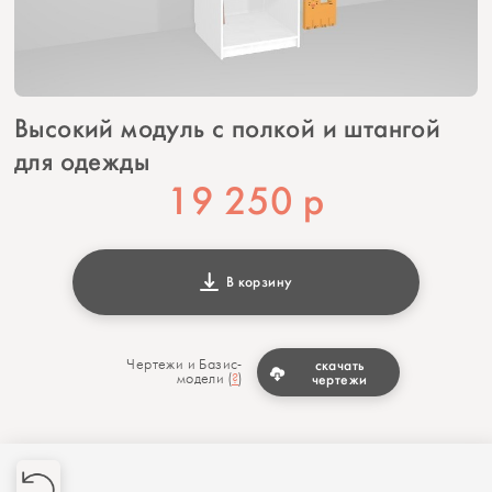
Высокий модуль с полкой и штангой
для одежды
19 250
р
В корзину
Чертежи и Базис-
скачать
модели (
?
)
чертежи