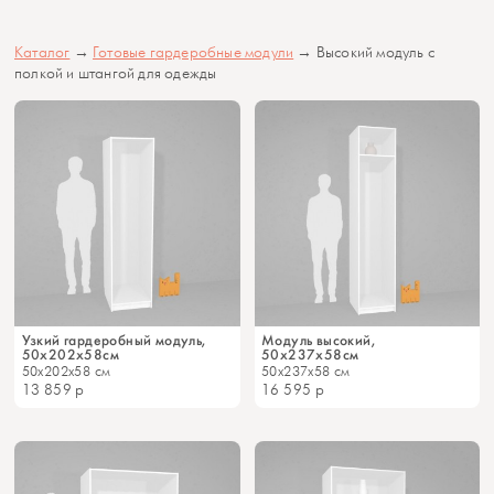
Каталог
→
Готовые гардеробные модули
→ Высокий модуль с
полкой и штангой для одежды
Узкий гардеробный модуль,
Модуль высокий,
50x202х58см
50х237х58см
50x202x58 см
50x237x58 см
13 859
р
16 595
р