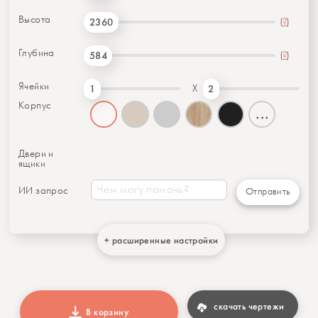
Высота
(
?
)
2360
Глубина
(
?
)
584
Ячейки
X
1
2
Корпус
...
Двери и
ящики
ИИ запрос
Отправить
+ расширенные настройки
скачать чертежи
В корзину