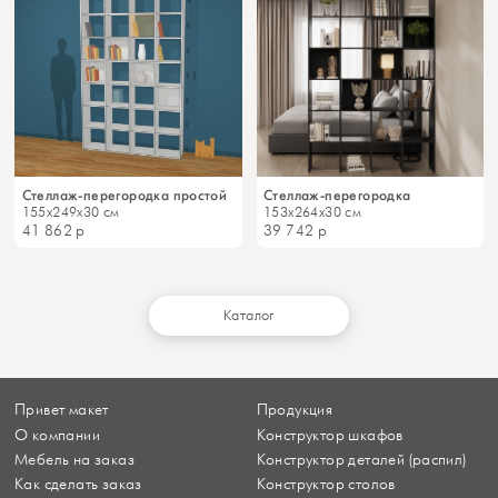
Стеллаж-перегородка простой
Стеллаж-перегородка
155x249x30 см
153x264x30 см
41 862
р
39 742
р
Каталог
Привет макет
Продукция
О компании
Конструктор шкафов
Мебель на заказ
Конструктор деталей (распил)
Как сделать заказ
Конструктор столов