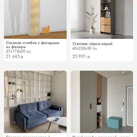
Стеллаж столбик с фасадами
Стеллаж чёрно-серый
из фанеры
60x233x30 см
37x178x30 см
21 445
р
25 901
р