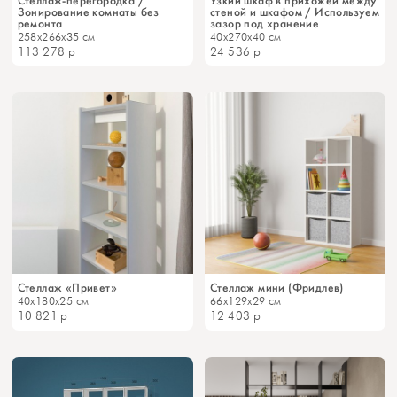
Стеллаж-перегородка /
Узкий шкаф в прихожей между
Зонирование комнаты без
стеной и шкафом / Используем
ремонта
зазор под хранение
258x266x35 см
40x270x40 см
113 278
р
24 536
р
Стеллаж «Привет»
Стеллаж мини (Фридлев)
40x180x25 см
66x129x29 см
10 821
р
12 403
р