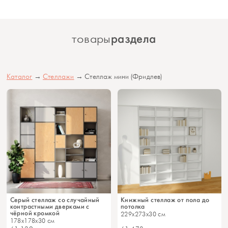
раздела
товары
Каталог
→
Стеллажи
→ Стеллаж мини (Фридлев)
Серый стеллаж со случайный
Книжный стеллаж от пола до
контрастными дверками с
потолка
чёрной кромкой
229x273x30 см
178x178x30 см