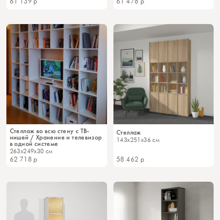
61 139
р
61 478
р
Стеллаж во всю стену с ТВ-
Стеллаж
нишей / Хранение и телевизор
143x251x36 см
в одной системе
263x249x30 см
62 718
р
58 462
р