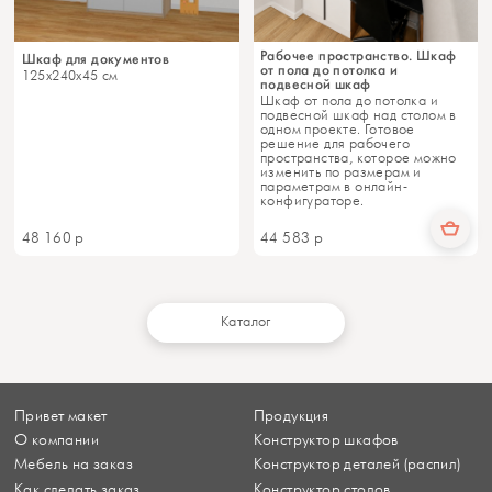
Рабочее пространство. Шкаф
Шкаф для документов
от пола до потолка и
125x240x45 см
подвесной шкаф
Шкаф от пола до потолка и
подвесной шкаф над столом в
одном проекте. Готовое
решение для рабочего
пространства, которое можно
изменить по размерам и
параметрам в онлайн-
конфигураторе.
48 160
р
44 583
р
Каталог
Привет макет
Продукция
О компании
Конструктор шкафов
Мебель на заказ
Конструктор деталей (распил)
Как сделать заказ
Конструктор столов