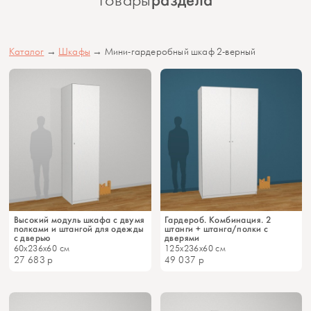
раздела
товары
Каталог
→
Шкафы
→ Мини-гардеробный шкаф 2-верный
Высокий модуль шкафа с двумя
Гардероб. Комбинация. 2
полками и штангой для одежды
штанги + штанга/полки c
c дверью
дверями
60x236x60 см
125x236x60 см
27 683
р
49 037
р