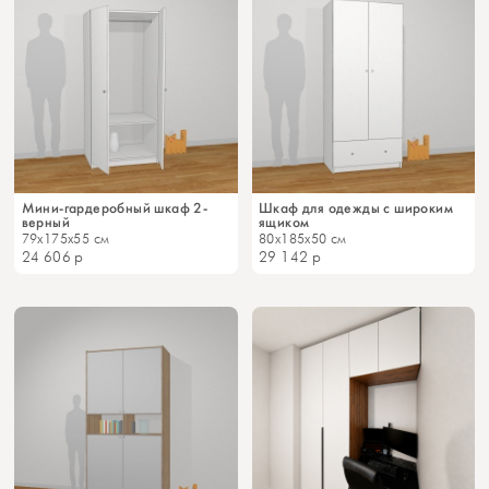
Мини-гардеробный шкаф 2-
Шкаф для одежды с широким
верный
ящиком
79x175x55 см
80x185x50 см
24 606
р
29 142
р