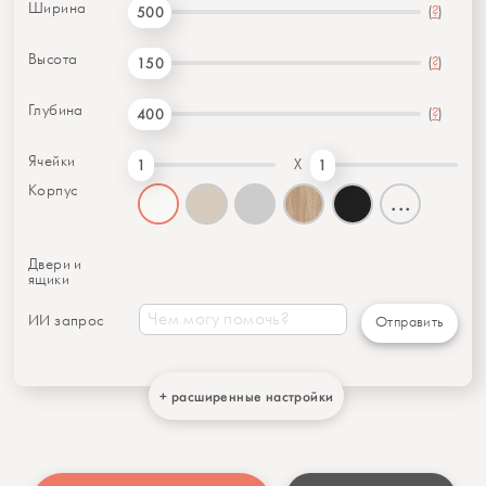
Ширина
(
?
)
500
Высота
(
?
)
150
Глубина
(
?
)
400
Ячейки
X
1
1
Корпус
...
Двери и
ящики
ИИ запрос
Отправить
+ расширенные настройки