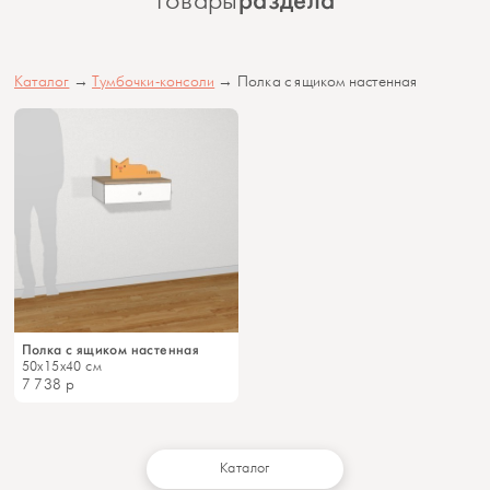
раздела
товары
Каталог
→
Тумбочки-консоли
→ Полка с ящиком настенная
Полка с ящиком настенная
50x15x40 см
7 738
р
Каталог