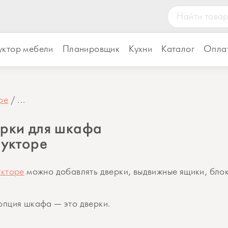
уктор мебели
Планировщик
Кухни
Каталог
Оплат
ре
...
ерки для шкафа
рукторе
укторе
можно добавлять дверки, выдвижные ящики, блок
пция шкафа — это дверки.