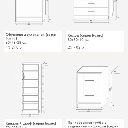
Обувница двухрядная (серия
Комод (серия Базис)
Базис)
80x80x40 см
60x93x28 см
13 270
р
25 782
р
Прикроватная тумба с
Книжный шкаф (серия Базис)
выдвижными ящиками (серия
70x205x24 см