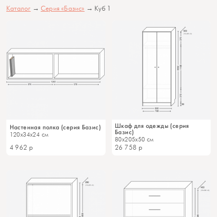
Каталог
→
Серия «Базис»
→ Куб 1
Шкаф для одежды (серия
Настенная полка (серия Базис)
Базис)
120x34x24 см
80x205x50 см
4 962
р
26 758
р