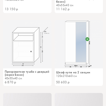
базис)
40x55x40 см
13 150
р
11 162
р
Прикроватная тумба с дверцей
Шкаф купе на 2 секции
(серия Базис)
120x210x60 см
40x55x40 см
6 870
р
50 603
р