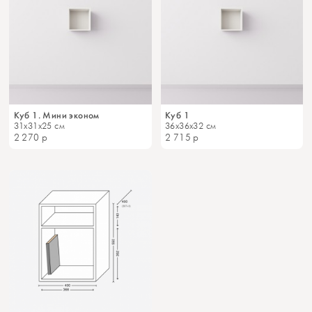
Куб 1. Мини эконом
Куб 1
31x31x25 см
36x36x32 см
2 270
р
2 715
р