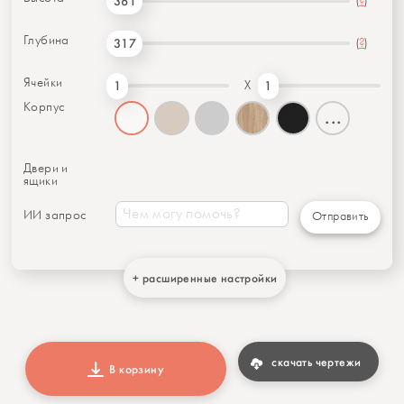
(
?
)
361
Глубина
(
?
)
317
Ячейки
X
1
1
Корпус
...
Двери и
ящики
ИИ запрос
Отправить
+ расширенные настройки
скачать чертежи
В корзину