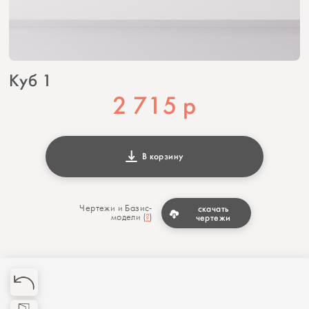
Куб 1
2 715
р
В корзину
Чертежи и Базис-
скачать
модели (
?
)
чертежи