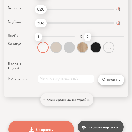
Высота
(
?
)
820
Глубина
(
?
)
506
Ячейки
X
1
2
Корпус
...
Двери и
ящики
ИИ запрос
Отправить
+ расширенные настройки
скачать чертежи
В корзину