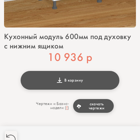
Кухонный модуль 600мм под духовку
с нижним ящиком
10 936
р
В корзину
Чертежи и Базис-
скачать
модели (
?
)
чертежи