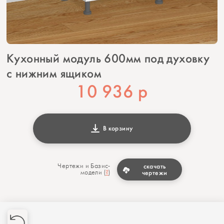
Кухонный модуль 600мм под духовку
с нижним ящиком
10 936
р
В корзину
Чертежи и Базис-
скачать
модели (
?
)
чертежи