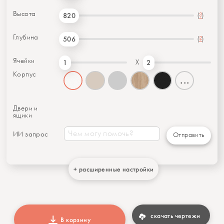
Высота
(
?
)
820
Глубина
(
?
)
506
Ячейки
X
1
2
Корпус
...
Двери и
ящики
ИИ запрос
Отправить
+ расширенные настройки
скачать чертежи
В корзину