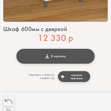
Шкаф 600мм с дверкой
12 330
р
В корзину
Чертежи и Базис-
скачать
модели (
?
)
чертежи