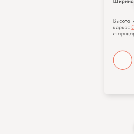
Ширина
Высота: 
каркас
старнда