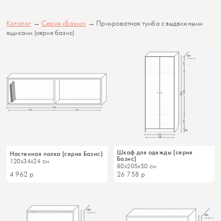
Каталог
→
Серия «Базис»
→ Прикроватная тумба с выдвижными
ящиками (серия базис)
Шкаф для одежды (серия
Настенная полка (серия Базис)
Базис)
120x34x24 см
80x205x50 см
4 962
р
26 758
р