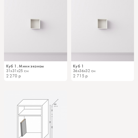
Куб 1. Мини эконом
Куб 1
31x31x25 см
36x36x32 см
2 270
р
2 715
р