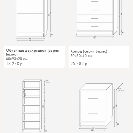
Обувница двухрядная (серия
Комод (серия Базис)
Базис)
80x80x40 см
60x93x28 см
13 270
р
25 782
р