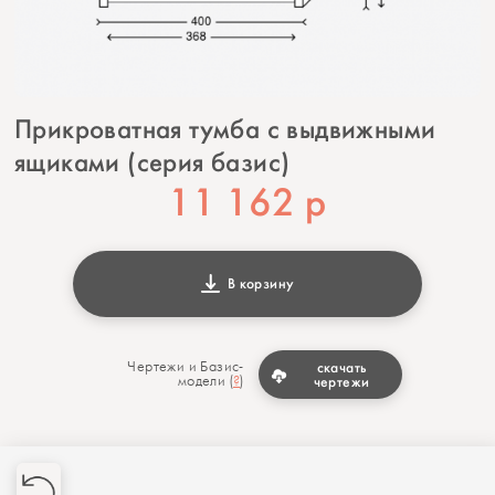
Прикроватная тумба с выдвижными
ящиками (серия базис)
11 162
р
В корзину
Чертежи и Базис-
скачать
модели (
?
)
чертежи