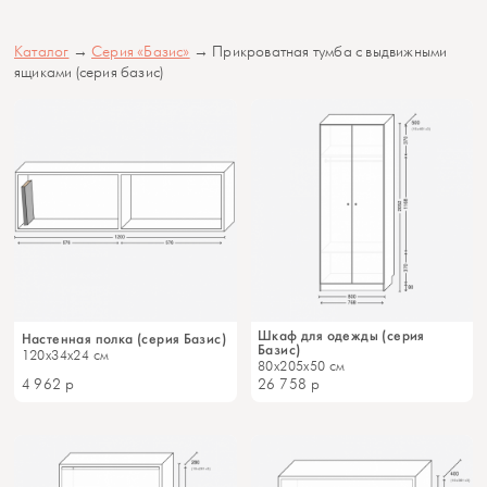
Каталог
→
Серия «Базис»
→ Прикроватная тумба с выдвижными
ящиками (серия базис)
Шкаф для одежды (серия
Настенная полка (серия Базис)
Базис)
120x34x24 см
80x205x50 см
4 962
р
26 758
р