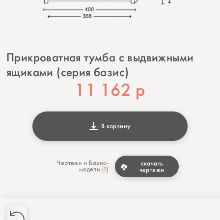
Прикроватная тумба с выдвижными
ящиками (серия базис)
11 162
р
В корзину
Чертежи и Базис-
скачать
модели (
?
)
чертежи