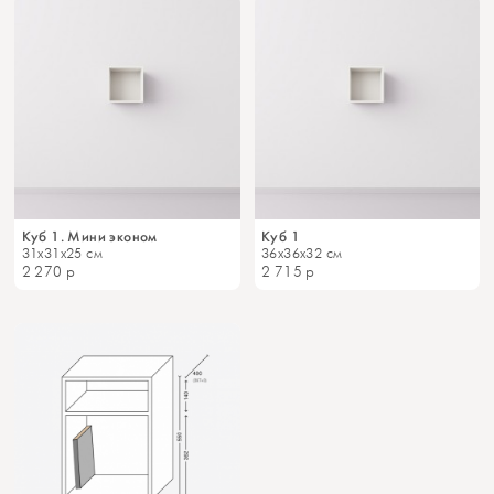
Куб 1. Мини эконом
Куб 1
31x31x25 см
36x36x32 см
2 270
р
2 715
р