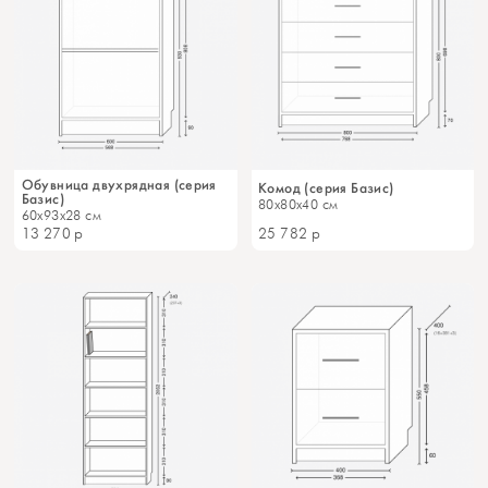
Обувница двухрядная (серия
Комод (серия Базис)
Базис)
80x80x40 см
60x93x28 см
13 270
р
25 782
р