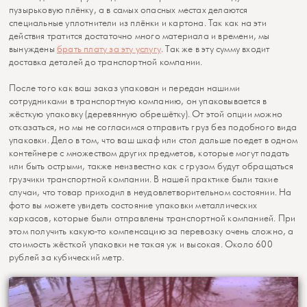
пузырьковую плёнку, а в самых опасных местах делаются
специальные уплотнители из плёнки и картона. Так как на эти
действия тратится достаточно много материала и времени, мы
вынуждены
брать плату за эту услугу
. Так же в эту сумму входит
доставка деталей до транспортной компании.
После того как ваш заказ упакован и передан нашими
сотрудниками в транспортную компанию, он упаковывается в
жёсткую упаковку (деревянную обрешётку). От этой опции можно
отказаться, но мы не согласимся отправить груз без подобного вида
упаковки. Дело в том, что ваш шкаф или стол дальше поедет в одном
контейнере с множеством других предметов, которые могут падать
или быть острыми, также неизвестно как с грузом будут обращаться
грузчики транспортной компании. В нашей практике были такие
случаи, что товар приходил в неудовлетворительном состоянии. На
фото вы можете увидеть состояние упаковки металлических
каркасов, которые были отправлены транспортной компанией. При
этом получить какую-то компенсацию за перевозку очень сложно, а
стоимость жёсткой упаковки не такая уж и высокая. Около 600
рублей за кубический метр.