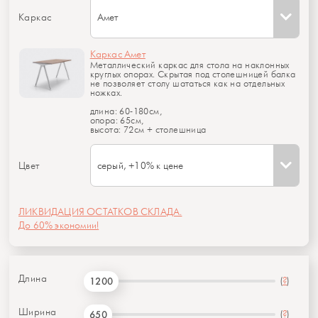
Каркас
Амет
Каркас Амет
Металлический каркас для стола на наклонных
круглых опорах. Cкрытая под столешницей балка
не позволяет столу шататься как на отдельных
ножках.
длина: 60-180см,
опора: 65см,
высота: 72см + столешница
Цвет
серый, +10% к цене
ЛИКВИДАЦИЯ ОСТАТКОВ СКЛАДА.
До 60% экономии!
Длина
(
?
)
1200
Ширина
(
?
)
650