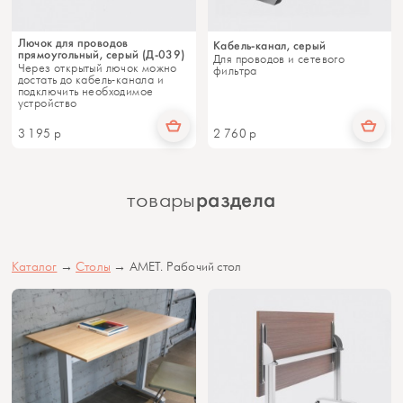
Лючок для проводов
Кабель-канал, серый
прямоугольный, серый (Д-039)
Для проводов и сетевого
Через открытый лючок можно
фильтра
достать до кабель-канала и
подключить необходимое
устройство
3 195
р
2 760
р
раздела
товары
Каталог
→
Столы
→ АМЕТ. Рабочий стол