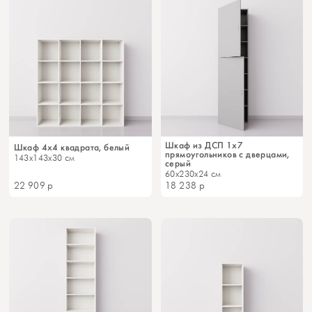
Шкаф из ДСП 1x7
Шкаф 4x4 квадрата, белый
прямоугольников с дверцами,
143x143x30 см
серый
60x230x24 см
22 909
р
18 238
р