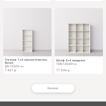
Стеллаж 1x4 прямоугольника,
Шкаф 3x4 квадрата
белый
108x143x30 см
60x132x24 см
7 461
р
17 544
р
Каталог