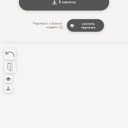
В корзину
Чертежи и Базис-
скачать
модели (
?
)
чертежи