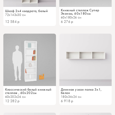
Книжный стеллаж Супер
Шкаф 2x4 квадрата, белый
Эконом, 60х180см
72x143x30 см
60x180x26 см
12 584
р
6 276
р
Классический белый книжный
Длинная узкая полка 3х1,
стеллаж , 60x202см
белая
60x202x26 см
180x34x24 см
12 282
р
6 918
р