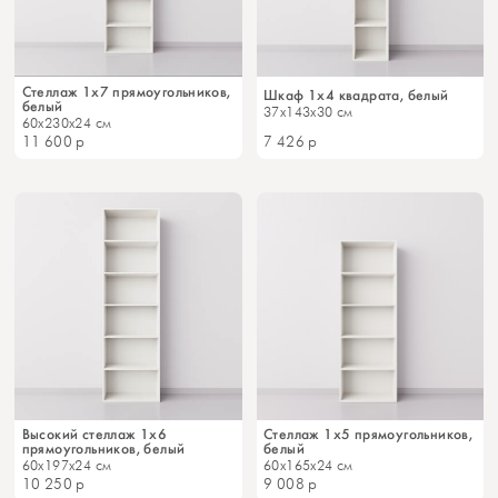
Стеллаж 1x7 прямоугольников,
Шкаф 1x4 квадрата, белый
белый
37x143x30 см
60x230x24 см
11 600
р
7 426
р
Высокий стеллаж 1x6
Стеллаж 1x5 прямоугольников,
прямоугольников, белый
белый
60x197x24 см
60x165x24 см
10 250
р
9 008
р