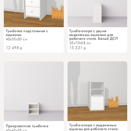
Тумбочка подстольная с
Тумба-опора с двумя
ящиками
выдвижным ящиками для
рабочего стола. Белый ДСП
40x55x50 см
35x70x58 см
12 498
р
15 331
р
Тумба-опора с выдвижным
Прикроватная тумбочка
ящиком для рабочего стола.
45x45x35 см