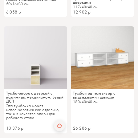
дверками
50x16x30 см
117x40x40 см
6 058
р
12 902
р
Тумба-опора с дверкой с
Тумба под телевизор с
нажимным механизмом. Белый
выдвижными ящиками
ДСП
180x40x40 см
Эта тумбочка может
использоваться как отдельно,
так и в качестве опоры для
рабочего стола
10 376
р
26 286
р