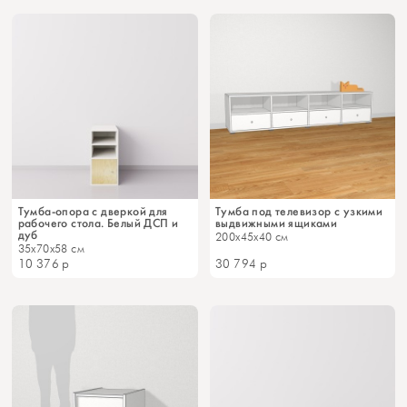
Тумба-опора с дверкой для
Тумба под телевизор с узкими
рабочего стола. Белый ДСП и
выдвижными ящиками
дуб
200x45x40 см
35x70x58 см
10 376
р
30 794
р